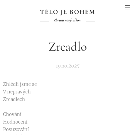
TĚLO JE BOHEM
Zbrusu nový zákon
Zrcadlo
19.10.2025
Zhlédli jsme se
V nepravých
Zrcadlech
Chování
Hodnocení
Posuzování