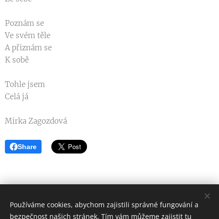
Poznám se
Ve svém těle
A přiznám se
K sobě
Tohle jsem
Celá já
Mirka Zagozdová
Share
Používáme cookies, abychom zajistili správné fungování a
bezpečnost našich stránek. Tím vám můžeme zajistit tu