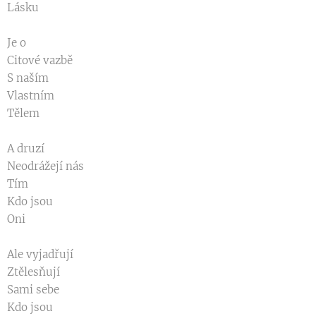
Lásku
Je o
Citové vazbě
S naším
Vlastním
Tělem
A druzí
Neodrážejí nás
Tím
Kdo jsou
Oni
Ale vyjadřují
Ztělesňují
Sami sebe
Kdo jsou