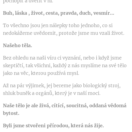
pochopit a uvěřit v ní.
Buh, láska , život, cesta, pravda, duch, vesmír...
To všechno jsou jen nálepky toho jednoho, co si
nedokážeme uvědomit, protože jsme mu vzali život.
Našeho těla.
Bez ohledu na naši víru ci vyznání, nebo i když jsme
skeptičtí, tak všichni, každý z nás myslíme na své tělo
jako na věc, kterou používá mysl.
Až na pár výjimek, jej bereme jako biologický stroj,
shluk buněk a orgánů, který je v naší moci.
Naše tělo je ale živá, cítící, soucitná, oddaná vědomá
bytost.
Byli jsme stvořeni přírodou, která nás žije.