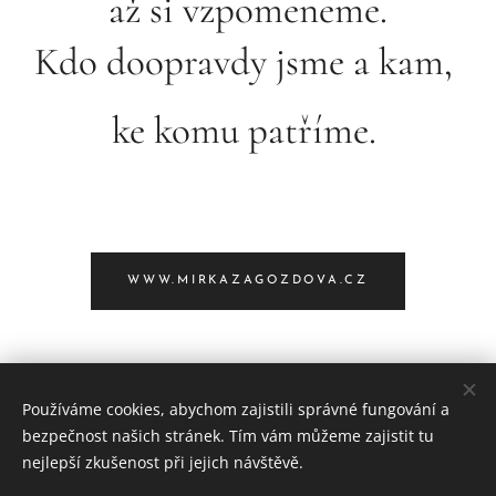
až si vzpomeneme.
Kdo doopravdy jsme a kam,
ke komu patříme.
WWW.MIRKAZAGOZDOVA.CZ
Používáme cookies, abychom zajistili správné fungování a
bezpečnost našich stránek. Tím vám můžeme zajistit tu
Tělo je Bohem
nejlepší zkušenost při jejich návštěvě.