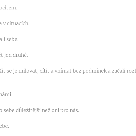
pocitem.
 v situacích.
li sebe.
t jen druhé.
t se je milovat, cítit a vnímat bez podmínek a začali roz
 námi.
sebe důležitější než oni pro nás.
ebe.