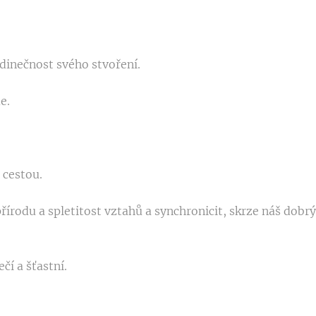
dinečnost svého stvoření.
e.
 cestou.
přírodu a spletitost vztahů a synchronicit, skrze náš dobr
čí a šťastní.