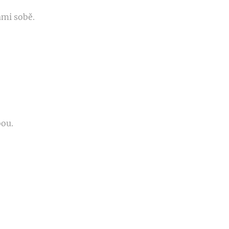
ami sobě.
bou.