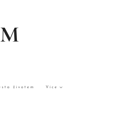
EM
esta životem
Více