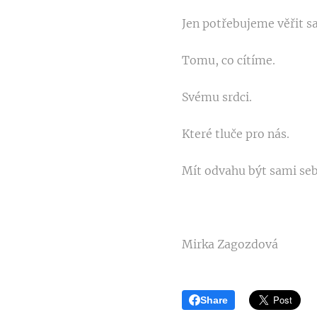
Jen potřebujeme věřit s
Tomu, co cítíme.
Svému srdci.
Které tluče pro nás.
Mít odvahu být sami se
🌱
Mirka Zagozdová
Share