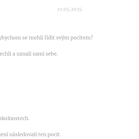
17.05.2025
kdybychom se mohli řídit svým pocitem?
chli a uznali sami sebe.
 okolnostech.
ní následovali ten pocit.