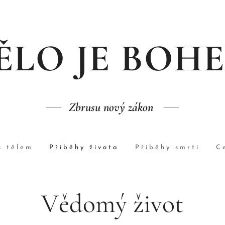
ĚLO JE BOH
Zbrusu nový zákon
s tělem
Příběhy života
Příběhy smrti
C
Vědomý život