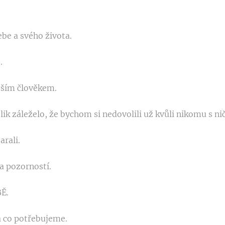
ebe a svého života.
.
ějším člověkem.
k záleželo, že bychom si nedovolili už kvůli nikomu s ni
arali.
 a pozorností.
Ě.
a co potřebujeme.