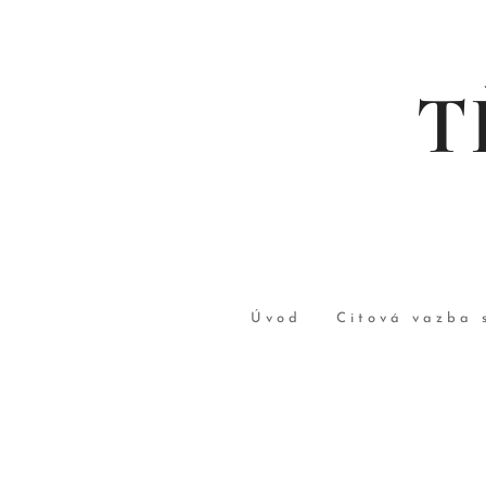
T
Úvod
Citová vazba 