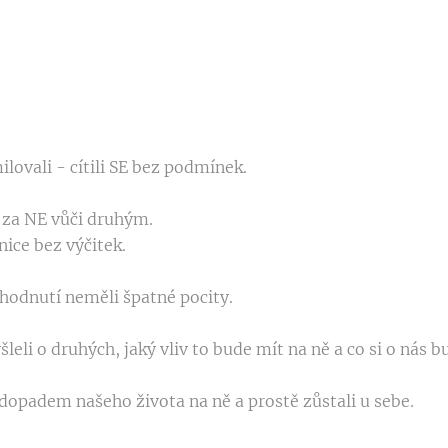
ovali - cítili SE bez podmínek.
 za NE vůči druhým.
anice bez výčitek.
hodnutí neměli špatné pocity.
eli o druhých, jaký vliv to bude mít na ně a co si o nás b
dopadem našeho života na ně a prostě zůstali u sebe.