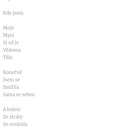
Kdo jsem
Moje
Mysl
Si už je
Vědoma
Těla
Konečně
Jsem se
Smířila
Sama se sebou
A bolest
Ze ztráty
Se uvolnila