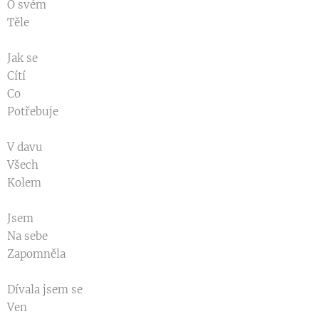
O svém
Těle
Jak se
Cítí
Co
Potřebuje
V davu
Všech
Kolem
Jsem
Na sebe
Zapomněla
Dívala jsem se
Ven