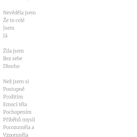
Nevěděla jsem
Že to celé
Jsem
Já
Žila jsem
Bez sebe
Dlouho
Než jsem si
Postupně
Prožitím
Emocí těla
Pochopením
Příběhů mysli
Porozuměla a
Vzpomněla