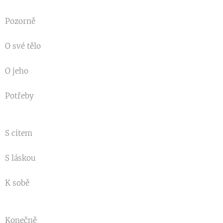
Pozorně
O své tělo
O jeho
Potřeby
S citem
S láskou
K sobě
Konečně