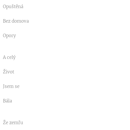
Opuštěná
Bez domova
Opory
A celý
Život
Jsem se
Bála
Že zemřu