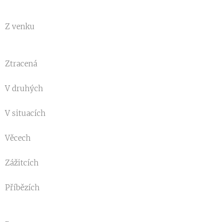
Z venku
Ztracená
V druhých
V situacích
Věcech
Zážitcích
Příbězích