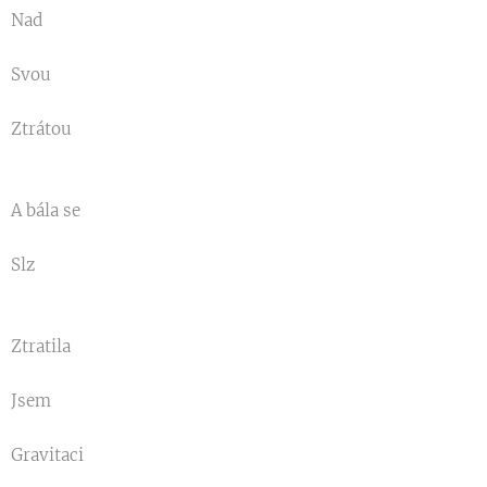
Nad
Svou
Ztrátou
A bála se
Slz
Ztratila
Jsem
Gravitaci