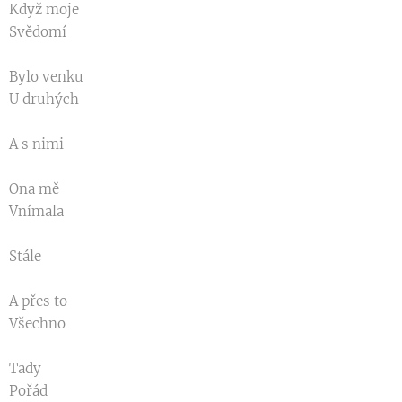
Když moje
Svědomí
Bylo venku
U druhých
A s nimi
Ona mě
Vnímala
Stále
A přes to
Všechno
Tady
Pořád