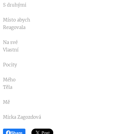
S druhými
Místo abych
Reagovala
Na své
Vlastní
Pocity
Mého
Těla
Mě
Mirka Zagozdová
Share