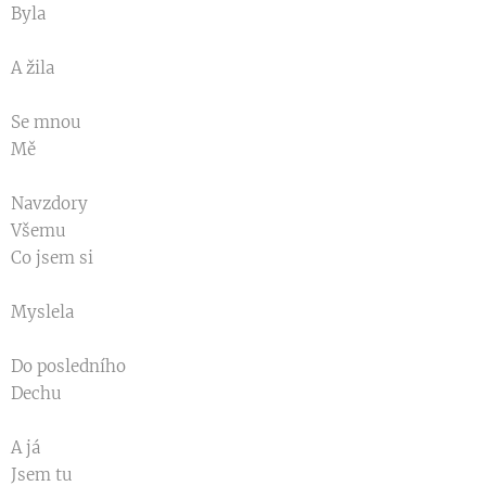
Byla
A žila
Se mnou
Mě
Navzdory
Všemu
Co jsem si
Myslela
Do posledního
Dechu
A já
Jsem tu