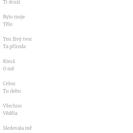
Ti druzí
Bylo moje
Tělo
Ten živý tvor
Ta příroda
Která
O mě
Celou
Tu dobu
Všechno
Věděla
Sledovala mě