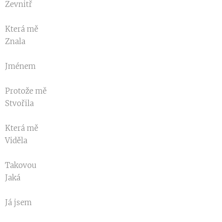
Zevnitř
Která mě
Znala
Jménem
Protože mě
Stvořila
Která mě
Viděla
Takovou
Jaká
Já jsem