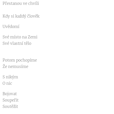
Přestanou ve chvíli
Kdy si každý člověk
Uvědomí
Své místo na Zemi
Své vlastní tělo
Potom pochopíme
Že nemusíme
S nikým
O nic
Bojovat
Soupeřit
Soutěžit