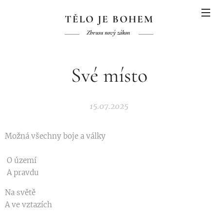
TĚLO JE BOHEM
Zbrusu nový zákon
Své místo
15.07.2025
Možná všechny boje a války
O území
A pravdu
Na světě
A ve vztazích