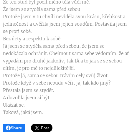
Že ten stud byl pocit mého těla vůči mě.
Že jsem se styděla sama před sebou.
Protože jsem v tu chvíli neviděla svou krásu, křehkost a
jedinečnost a uvěřila jsem jejich soudům. Postavila jsem
se proti sobě.
Bez úcty a respektu k sobě.
Já jsem se styděla sama před sebou, že jsem se
nedokázala ochránit. Obejmout sama sebe vědomím, že ať
vypadám pro druhé jakkoliv, tak JÁ a to jak se se sebou
cítím, je pro mě to nejdůležitější.
Protože já, sama se sebou trávím celý svůj život.
Protože když v sebe nebudu věřit já, tak kdo jiný?
Přestala jsem se stydět.
A dovolila jsem si být.
Ukázat se.
Taková, jaká jsem.
Share