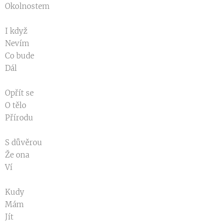
Okolnostem
I když
Nevím
Co bude
Dál
Opřít se
O tělo
Přírodu
S důvěrou
Že ona
Ví
Kudy
Mám
Jít