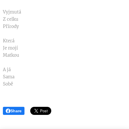
Vyjmutá
Z celku
Přírody
Která
Je mojí
Matkou
A já
Sama
Sobě
Share