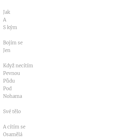
Jak
A
S kým
Bojím se
Jen
Když necítím
Pevnou
Půdu
Pod
Nohama
Své tělo
A cítím se
Osamělá