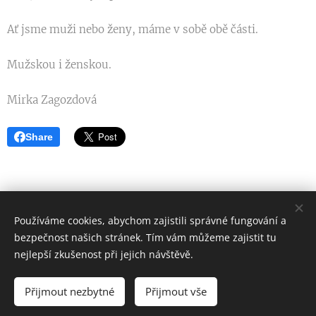
Ať jsme muži nebo ženy, máme v sobě obě části.
Mužskou i ženskou.
Mirka Zagozdová
Share
Používáme cookies, abychom zajistili správné fungování a
bezpečnost našich stránek. Tím vám můžeme zajistit tu
Tělo je Bohem
nejlepší zkušenost při jejich návštěvě.
Všechna práva vyhrazena 2016 - 2026
Přijmout nezbytné
Přijmout vše
Vytvořeno službou
Webnode
Cookies