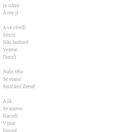
Je námi
A my jí
A ve chvíli
Smrti
Nás laskavě
Vezme
Domů
Naše tělo
Se stane
Součástí Země
A Já
Se znovu
Narodí
V jiné
Formě