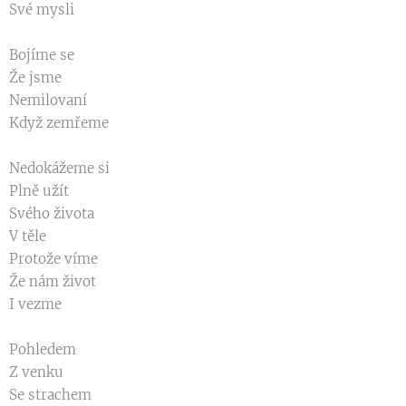
Své mysli
Bojíme se
Že jsme
Nemilovaní
Když zemřeme
Nedokážeme si
Plně užít
Svého života
V těle
Protože víme
Že nám život
I vezme
Pohledem
Z venku
Se strachem