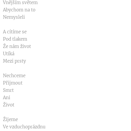
Vnějším světem
Abychom na to
Nemysleli
A cítíme se
Pod tlakem
Že nám život
Utíká
Mezi prsty
Nechceme
Přijmout
Smrt
Ani
Život
Žijeme
Ve vzduchoprázdnu