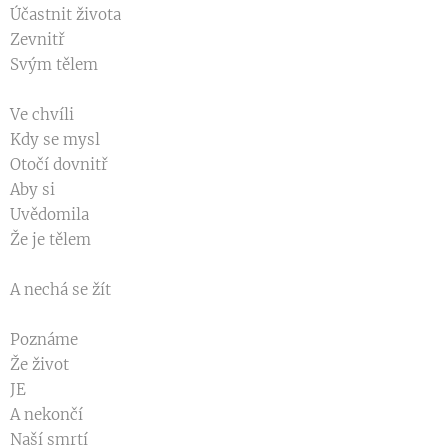
Účastnit života
Zevnitř
Svým tělem
Ve chvíli
Kdy se mysl
Otočí dovnitř
Aby si
Uvědomila
Že je tělem
A nechá se žít
Poznáme
Že život
JE
A nekončí
Naší smrtí