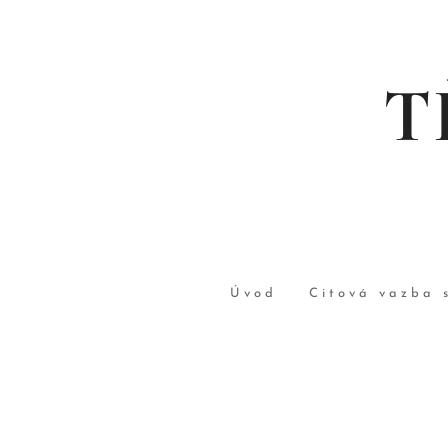
T
Úvod
Citová vazba 