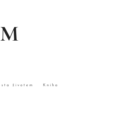
EM
esta životem
Kniha