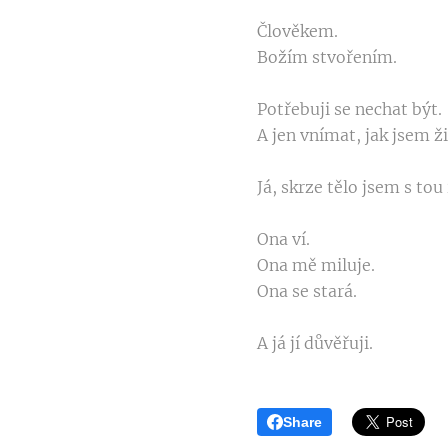
Člověkem.
Božím stvořením.
Potřebuji se nechat být.
A jen vnímat, jak jsem ži
Já, skrze tělo jsem s tou
Ona ví.
Ona mě miluje.
Ona se stará.
A já jí důvěřuji.
Share