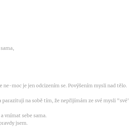
" sama,
že ne-moc je jen odcizením se. Povýšením mysli nad tělo.
parazituji na sobě tím, že nepřijímám ze své mysli "své"
it a vnímat sebe sama.
pravdy jsem.