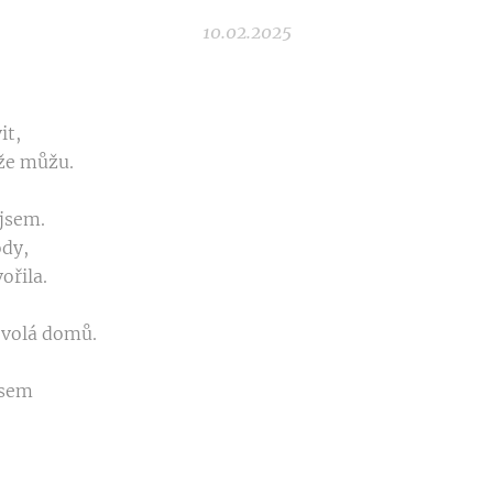
10.02.2025
it,
 že můžu.
jsem.
ody,
ořila.
 volá domů.
 jsem