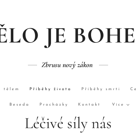
ĚLO JE BOH
Zbrusu nový zákon
s tělem
Příběhy života
Příběhy smrti
C
Beseda
Procházky
Kontakt
Více
Léčivé síly nás