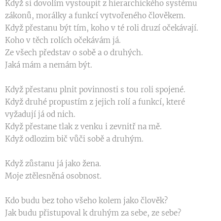
Když si dovolím vystoupit z hierarchického systému
zákonů, morálky a funkcí vytvořeného člověkem.
Když přestanu být tím, koho v té roli druzí očekávají.
Koho v těch rolích očekávám já.
Ze všech představ o sobě a o druhých.
Jaká mám a nemám být.
Když přestanu plnit povinnosti s tou roli spojené.
Když druhé propustím z jejich rolí a funkcí, které
vyžadují já od nich.
Když přestane tlak z venku i zevnitř na mě.
Když odlozim bič vůči sobě a druhým.
Když zůstanu já jako žena.
Moje ztělesněná osobnost.
Kdo budu bez toho všeho kolem jako člověk?
Jak budu přistupoval k druhým za sebe, ze sebe?