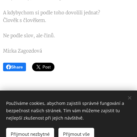
A kdybychom si podle toho dovolili jednat?
Člověk s člověkem.
Ne podle slov, ale činů.
Mirka Zagozdová
Share
Používáme cookies, abychom zajistili správné fungování a
bezpečnost našich stránek. Tím vám můžeme zajistit tu
Tělo je Bohem
nejlepší zkušenost při jejich návštěvě.
Všechna práva vyhrazena 2016 - 2026
Přijmout nezbytné
Přijmout vše