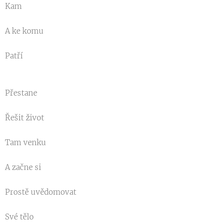
Kam
A ke komu
Patří
Přestane
Řešit život
Tam venku
A začne si
Prostě uvědomovat
Své tělo