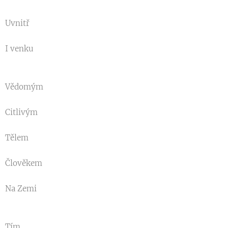
Uvnitř
I venku
Vědomým
Citlivým
Tělem
Člověkem
Na Zemi
Tím