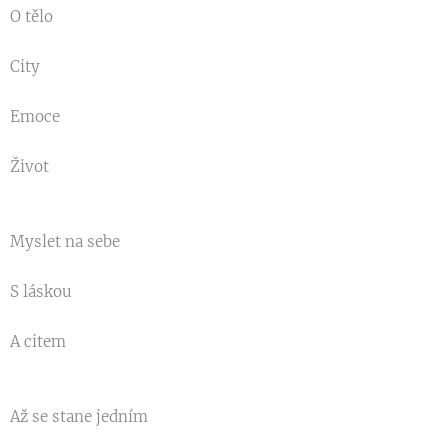
O tělo
City
Emoce
Život
Myslet na sebe
S láskou
A citem
Až se stane jedním