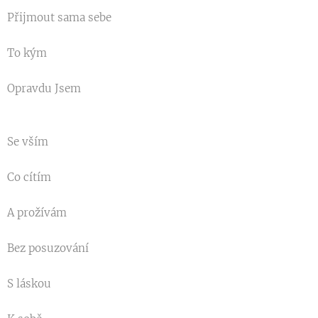
Přijmout sama sebe
To kým
Opravdu Jsem
Se vším
Co cítím
A prožívám
Bez posuzování
S láskou