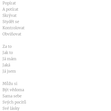
Popírat
A potírat
Skrývat
Stydět se
Kontrolovat
Obviňovat
Za to
Jak to
Já mám
Jaká
Já jsem
Můžu si
Být vědoma
Sama sebe
Svých pocitů
Své lásky