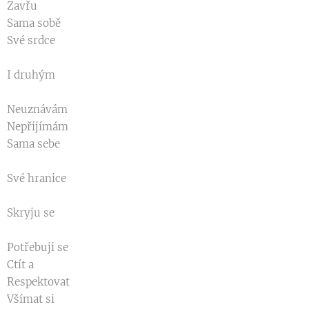
Zavřu
Sama sobě
Své srdce
I druhým
Neuznávám
Nepřijímám
Sama sebe
Své hranice
Skryju se
Potřebuji se
Ctít a
Respektovat
Všímat si