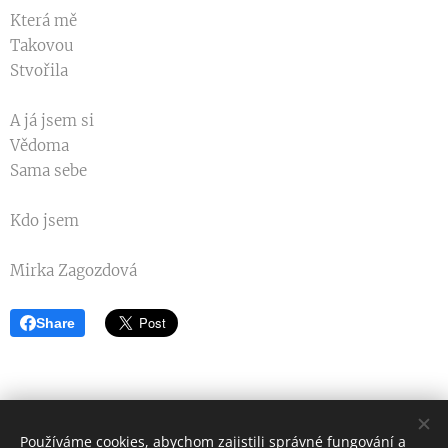
Která mě
Takovou
Stvořila
A já jsem si
Vědoma
Sama sebe
Kdo jsem
Mirka Zagozdová
Share
Používáme cookies, abychom zajistili správné fungování a