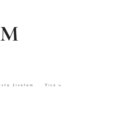
EM
esta životem
Více