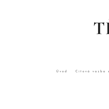
T
Úvod
Citová vazba 