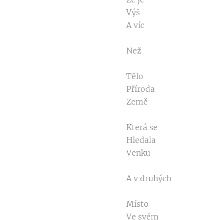
Výš
A víc
Než
Tělo
Příroda
Země
Která se
Hledala
Venku
A v druhých
Místo
Ve svém