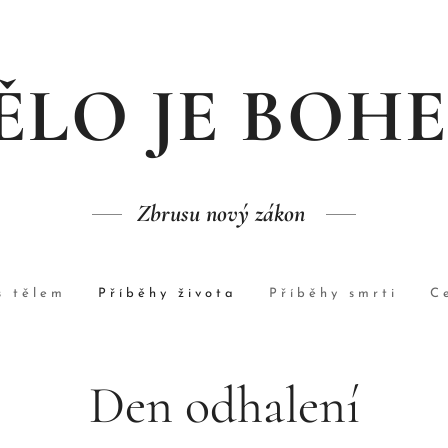
ĚLO JE BOH
Zbrusu nový zákon
s tělem
Příběhy života
Příběhy smrti
C
Den odhalení