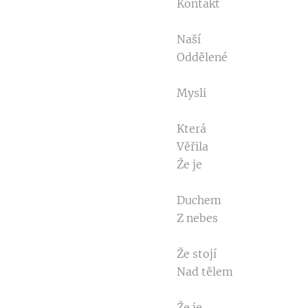
Kontakt
Naší
Oddělené
Mysli
Která
Věřila
Že je
Duchem
Z nebes
Že stojí
Nad tělem
Že je