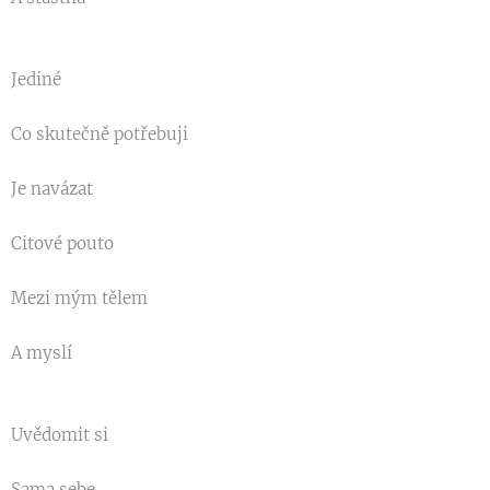
Jediné
Co skutečně potřebuji
Je navázat
Citové pouto
Mezi mým tělem
A myslí
Uvědomit si
Sama sebe