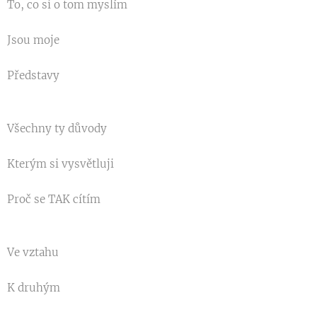
To, co si o tom myslím
Jsou moje
Představy
Všechny ty důvody
Kterým si vysvětluji
Proč se TAK cítím
Ve vztahu
K druhým