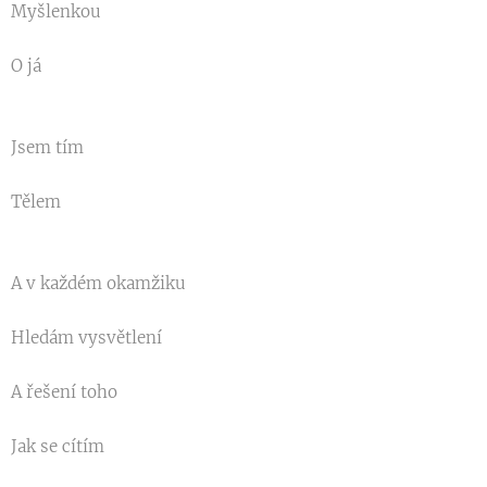
Myšlenkou
O já
Jsem tím
Tělem
A v každém okamžiku
Hledám vysvětlení
A řešení toho
Jak se cítím