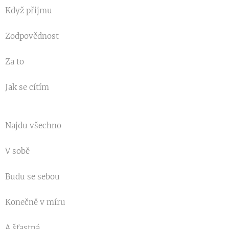
Když přijmu
Zodpovědnost
Za to
Jak se cítím
Najdu všechno
V sobě
Budu se sebou
Konečně v míru
A šťastná