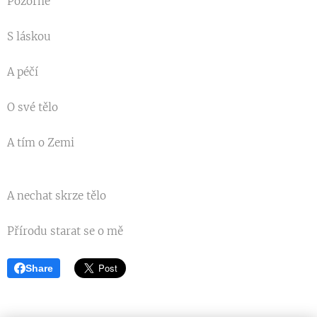
Pozorně
S láskou
A péčí
O své tělo
A tím o Zemi
A nechat skrze tělo
Přírodu starat se o mě
Share