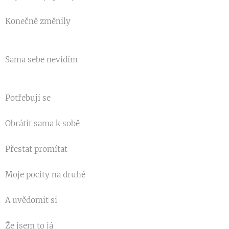
Konečně změnily
Sama sebe nevidím
Potřebuji se
Obrátit sama k sobě
Přestat promítat
Moje pocity na druhé
A uvědomit si
Že jsem to já