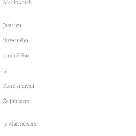
A v situacích
Jsou jen
iluze mého
Domnělého
Já
Které si myslí
Že jím jsem
Já však nejsem